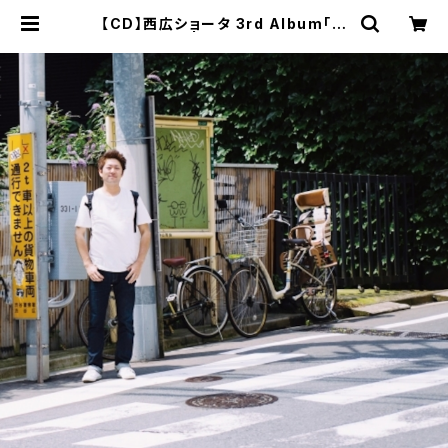
【CD】西広ショータ 3rd Album「地
下鉄の天使」 | COME COME STO
RE